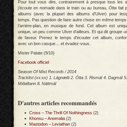
Pour tout vous dire, contrairement à presque tous les 
j’écoute en nomade dans le train ou au bureau,
Ótta
fait
albums (avec la plupart des albums d’Ulver) pour lesq
temps. Pas question de faire autre chose en même temps e
l’arrière-plan, en musique de fond. Cet album est uniq
unique, un peu comme Ulver d’ailleurs. Et qui dit groupe un
de faveur. Prenez le temps d’écouter cet album, confort
avec un bon casque… et évadez-vous.
Mister Patate (9/10)
Facebook officiel
Season Of Mist Records / 2014
Tracklist (xx:xx) 1. Lágnætti 2. Ótta 3. Rismál 4. Dagmál 5
Miðaftann 8. Náttmál
D'autres articles recommandés
Cross – The Thrill Of Nothingness
(2)
Khonsu – Anomalia
(2)
Mastodon – Leviathan
(2)