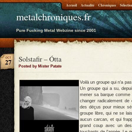
Accueil
Actualité
Chroniques
Sélectio
metalchroniques.fr
Pure Fucking Metal Webzine since 2001
Solstafir – Ótta
OCT
27
Posted by Mister Patate
Voilà un groupe qui n’a pas
Un groupe qui a su, depui
mener sa barque comme il 
changer radicalement de c
des déçus pour mieux séd
groupe libre, qui ne se la
aucun carcan, et qui frap
grand coup avec un des
touchants de l’année. Le g