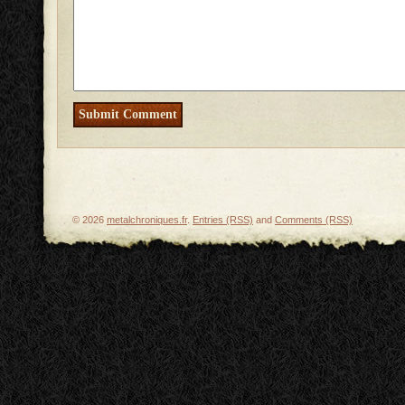
© 2026
metalchroniques.fr
.
Entries (RSS)
and
Comments (RSS)