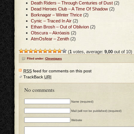
Death Riders – Through Centuries of Dust
(2)
Dead Heroes Club – A Time Of Shadow
(2)
Borknagar – Winter Thrice
(2)
Cynic – Traced In Air
(2)
Ethan Brosh – Out of Oblivion
(2)
Obscura – Akróasis
(2)
AtmOsfear – Zenith
(2)
(
1
votes, average:
9,00
out of 10)
Filed under:
Chroniques
RSS
feed for comments on this post
TrackBack
URI
No comments
Name (required)
Mail (will not be published) (required)
Website