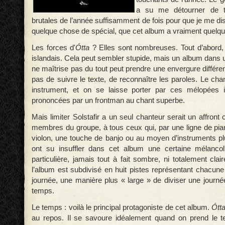
a su me détourner de to
brutales de l’année suffisamment de fois pour que je me d
quelque chose de spécial, que cet album a vraiment quelqu
Les forces d'
Ótta
? Elles sont nombreuses. Tout d’abord, 
islandais. Cela peut sembler stupide, mais un album dans 
ne maîtrise pas du tout peut prendre une envergure différent
pas de suivre le texte, de reconnaître les paroles. Le cha
instrument, et on se laisse porter par ces mélopées 
prononcées par un frontman au chant superbe.
Mais limiter Solstafir a un seul chanteur serait un affront 
membres du groupe, à tous ceux qui, par une ligne de pi
violon, une touche de banjo ou au moyen d’instruments pl
ont su insuffler dans cet album une certaine mélanco
particulière, jamais tout à fait sombre, ni totalement clai
l’album est subdivisé en huit pistes représentant chacune
journée, une manière plus « large » de diviser une journé
temps.
Le temps : voilà le principal protagoniste de cet album.
Ótt
au repos. Il se savoure idéalement quand on prend le t