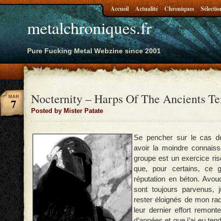
Accueil
Actualité
Chroniques
Sélectio
metalchroniques.fr
Pure Fucking Metal Webzine since 2001
Nocternity – Harps Of The Ancients T
MAR
7
Posted by Mister Patate
Se pencher sur le cas d
avoir la moindre connaiss
groupe est un exercice ris
que, pour certains, ce g
réputation en béton. Avou
sont toujours parvenus, j
rester éloignés de mon rada
leur dernier effort remon
d’années et que j’ai eu ten