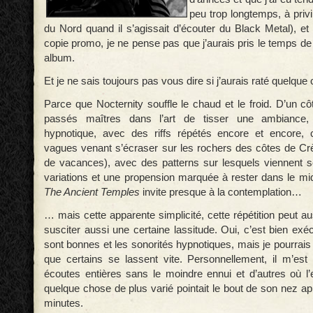
peu trop longtemps, à privi
du Nord quand il s’agissait d’écouter du Black Metal), et
copie promo, je ne pense pas que j’aurais pris le temps de
album.
Et je ne sais toujours pas vous dire si j’aurais raté quelque
Parce que Nocternity souffle le chaud et le froid. D’un c
passés maîtres dans l’art de tisser une ambiance
hypnotique, avec des riffs répétés encore et encore
vagues venant s’écraser sur les rochers des côtes de Crèt
de vacances), avec des patterns sur lesquels viennent s
variations et une propension marquée à rester dans le m
The Ancient Temples
invite presque à la contemplation…
… mais cette apparente simplicité, cette répétition peut au
susciter aussi une certaine lassitude. Oui, c’est bien exéc
sont bonnes et les sonorités hypnotiques, mais je pourrai
que certains se lassent vite. Personnellement, il m’est 
écoutes entières sans le moindre ennui et d’autres où l
quelque chose de plus varié pointait le bout de son nez a
minutes.