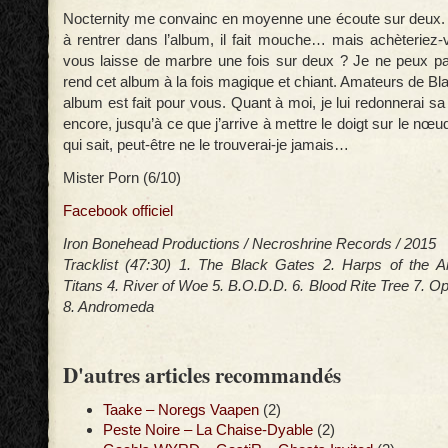
Nocternity me convainc en moyenne une écoute sur deux.
à rentrer dans l’album, il fait mouche… mais achèteriez
vous laisse de marbre une fois sur deux ? Je ne peux pa
rend cet album à la fois magique et chiant. Amateurs de Bl
album est fait pour vous. Quant à moi, je lui redonnerai s
encore, jusqu’à ce que j’arrive à mettre le doigt sur le n
qui sait, peut-être ne le trouverai-je jamais…
Mister Porn (6/10)
Facebook officiel
Iron Bonehead Productions / Necroshrine Records / 2015
Tracklist (47:30) 1. The Black Gates 2. Harps of the A
Titans 4. River of Woe 5. B.O.D.D. 6. Blood Rite Tree 7. O
8. Andromeda
D'autres articles recommandés
Taake – Noregs Vaapen
(2)
Peste Noire – La Chaise-Dyable
(2)