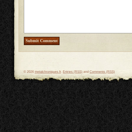
© 2026
metalchroniques.fr
.
Entries (RSS)
and
Comments (RSS)