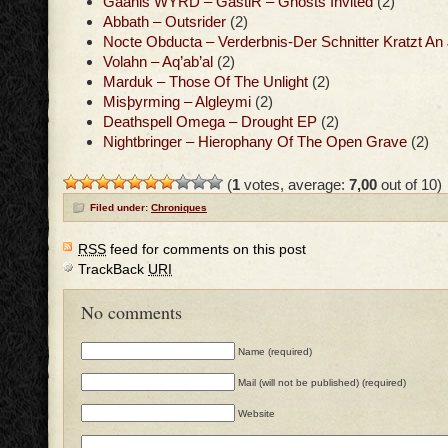
Gaahls WYRD – GastiR – Ghosts Invited
(2)
Abbath – Outsrider
(2)
Nocte Obducta – Verderbnis-Der Schnitter Kratzt An
Volahn – Aq’ab’al
(2)
Marduk – Those Of The Unlight
(2)
Misþyrming – Algleymi
(2)
Deathspell Omega – Drought EP
(2)
Nightbringer – Hierophany Of The Open Grave
(2)
(
1
votes, average:
7,00
out of 10)
Filed under:
Chroniques
RSS
feed for comments on this post
TrackBack
URI
No comments
Name (required)
Mail (will not be published) (required)
Website