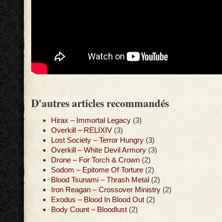
D'autres articles recommandés
Hirax – Immortal Legacy
(3)
Overkill – RELIXIV
(3)
Lost Society – Terror Hungry
(3)
Overkill – White Devil Armory
(3)
Drone – For Torch & Crown
(2)
Sodom – Epitome Of Torture
(2)
Blood Tsunami – Thrash Metal
(2)
Iron Reagan – Crossover Ministry
(2)
Exodus – Blood In Blood Out
(2)
Body Count – Bloodlust
(2)