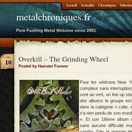
Accueil
Actualité
Chroniques
Sélectio
metalchroniques.fr
Pure Fucking Metal Webzine since 2001
Overkill – The Grinding Wheel
FÉV
10
Posted by Hamster Forever
Pour les vétérans New Y
compteur sans interruption
sont au vert, un line up st
des albums le groupe es
dans la catégorie « culte, e
n'a rien perdu de son mord
». Et son 18ème album d
sans aucune difficulté ma
combo. Dès le premier ti