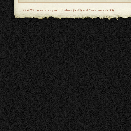
© 2026
metalchroniques.fr
.
Entries (RSS)
and
Comments (RSS)