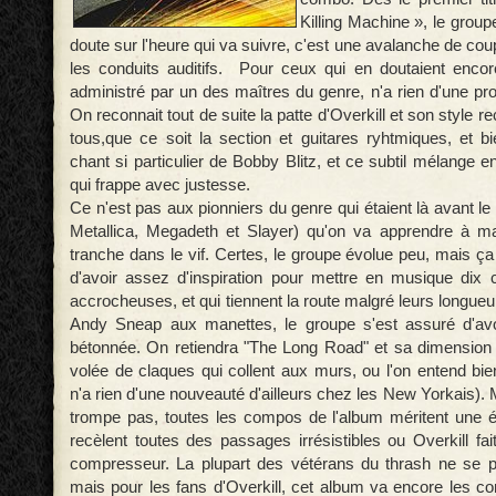
Killing Machine », le grou
doute sur l'heure qui va suivre, c'est une avalanche de cou
les conduits auditifs. Pour ceux qui en doutaient encor
administré par un des maîtres du genre, n'a rien d'une p
On reconnait tout de suite la patte d'Overkill et son style 
tous,que ce soit la section et guitares ryhtmiques, et 
chant si particulier de Bobby Blitz, et ce subtil mélange e
qui frappe avec justesse.
Ce n'est pas aux pionniers du genre qui étaient là avant le
Metallica, Megadeth et Slayer) qu'on va apprendre à ma
tranche dans le vif. Certes, le groupe évolue peu, mais ç
d'avoir assez d'inspiration pour mettre en musique dix
accrocheuses, et qui tiennent la route malgré leurs longue
Andy Sneap aux manettes, le groupe s'est assuré d'avo
bétonnée. On retiendra "The Long Road" et sa dimension
volée de claques qui collent aux murs, ou l'on entend bie
n'a rien d'une nouveauté d'ailleurs chez les New Yorkais). 
trompe pas, toutes les compos de l'album méritent une éc
recèlent toutes des passages irrésistibles ou Overkill fai
compresseur. La plupart des vétérans du thrash ne se p
mais pour les fans d'Overkill, cet album va encore les co