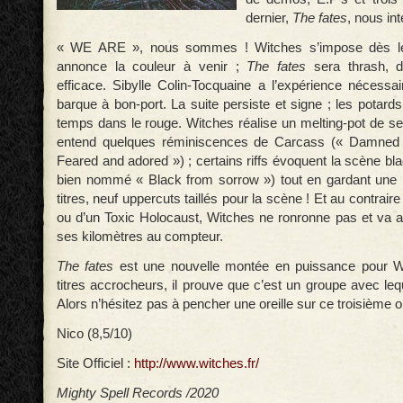
dernier,
The fates
, nous in
« WE ARE », nous sommes ! Witches s’impose dès le p
annonce la couleur à venir ;
The fates
sera thrash, d
efficace. Sibylle Colin-Tocquaine a l’expérience nécess
barque à bon-port. La suite persiste et signe ; les potards
temps dans le rouge. Witches réalise un melting-pot de se
entend quelques réminiscences de Carcass (« Damned 
Feared and adored ») ; certains riffs évoquent la scène bl
bien nommé « Black from sorrow ») tout en gardant une id
titres, neuf uppercuts taillés pour la scène ! Et au contrai
ou d’un Toxic Holocaust, Witches ne ronronne pas et va 
ses kilomètres au compteur.
The fates
est une nouvelle montée en puissance pour W
titres accrocheurs, il prouve que c’est un groupe avec lequ
Alors n’hésitez pas à pencher une oreille sur ce troisième 
Nico (8,5/10)
Site Officiel :
http://www.witches.fr/
Mighty Spell Records /2020