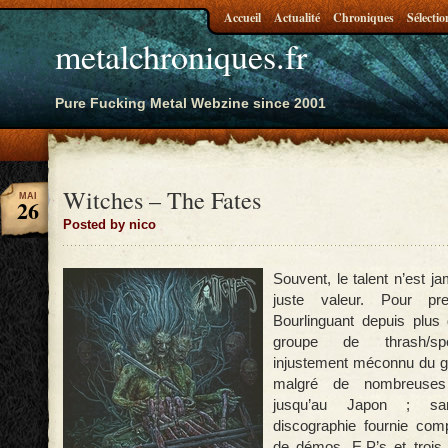
Accueil
Actualité
Chroniques
Sélectio
metalchroniques.fr
Pure Fucking Metal Webzine since 2001
Witches – The Fates
MAI
26
Posted by nico
Souvent, le talent n’est j
juste valeur. Pour pr
Bourlinguant depuis plus
groupe de thrash/spe
injustement méconnu du gr
malgré de nombreuses 
jusqu’au Japon ; sa
discographie fournie co
de démos, E.P’s et trois