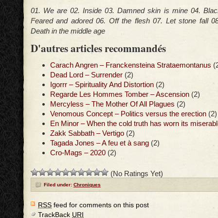
01. We are 02. Inside 03. Damned skin is mine 04. Blac
Feared and adored 06. Off the flesh 07. Let stone fall 0
Death in the middle age
D'autres articles recommandés
Carach Angren – Franckensteina Strataemontanus
(
Dead Lord – Surrender
(2)
Igorrr – Spirituality And Distortion
(2)
Regarde Les Hommes Tomber – Ascension
(2)
Mercyless – The Mother Of All Plagues
(2)
Venomous Concept – Politics versus the erection
(2)
En Minor – When the cold truth has worn its misera
Zakk Sabbath – Vertigo
(2)
Tagada Jones – A feu et à sang
(2)
Cro-Mags – 2020
(2)
(No Ratings Yet)
Filed under:
Chroniques
RSS
feed for comments on this post
TrackBack
URI