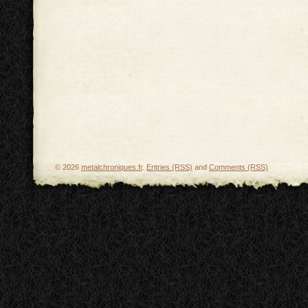
© 2026
metalchroniques.fr
.
Entries (RSS)
and
Comments (RSS)