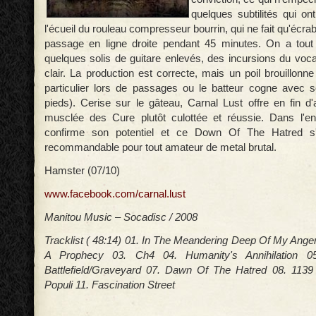
quelques subtilités qui ont
l'écueil du rouleau compresseur bourrin, qui ne fait qu'écrab
passage en ligne droite pendant 45 minutes. On a tou
quelques solis de guitare enlevés, des incursions du voca
clair. La production est correcte, mais un poil brouillon
particulier lors de passages ou le batteur cogne avec s
pieds). Cerise sur le gâteau, Carnal Lust offre en fin d
musclée des Cure plutôt culottée et réussie. Dans l'e
confirme son potentiel et ce Down Of The Hatred s'a
recommandable pour tout amateur de metal brutal.
Hamster (07/10)
www.facebook.com/carnal.lust
Manitou Music – Socadisc / 2008
Tracklist ( 48:14) 01. In The Meandering Deep Of My Anger
A Prophecy 03. Ch4 04. Humanity's Annihilation 0
Battlefield/Graveyard 07. Dawn Of The Hatred 08. 1139
Populi 11. Fascination Street