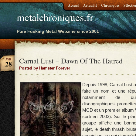
Accueil
Actualité
Chroniques
Sélectio
metalchroniques.fr
Pure Fucking Metal Webzine since 2001
Carnal Lust – Dawn Of The Hatred
AVR
28
Posted by Hamster Forever
Depuis 1998, Carnal Lust a
faire un nom et une réput
notamment de que
discographiques promett
MCD et un premier album 
sorti en 2003). Sur le plan
groupe affiche une bonn
sujet, le death thrash bru
conviction, ce qui n'empèc