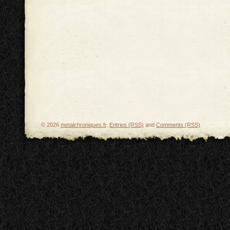
© 2026
metalchroniques.fr
.
Entries (RSS)
and
Comments (RSS)