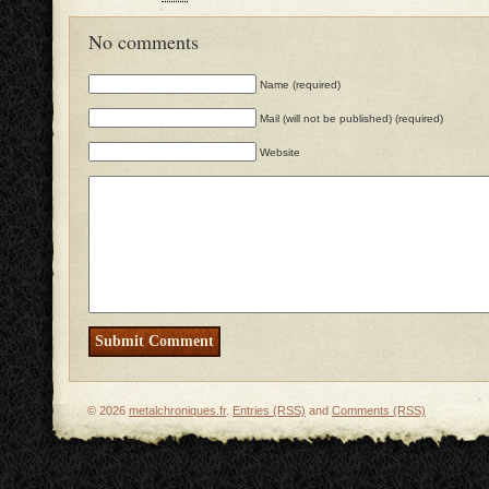
No comments
Name (required)
Mail (will not be published) (required)
Website
© 2026
metalchroniques.fr
.
Entries (RSS)
and
Comments (RSS)