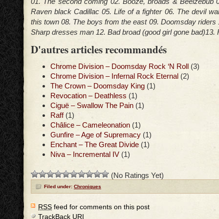
01. The second coming 02. Booze, broads & Beelzebub 03
Raven black Cadillac 05. Life of a fighter 06. The devil w
this town 08. The boys from the east 09. Doomsday riders 10
Sharp dresses man 12. Bad broad (good girl gone bad)13. R
D'autres articles recommandés
Chrome Division – Doomsday Rock ‘N Roll
(3)
Chrome Division – Infernal Rock Eternal
(2)
The Crown – Doomsday King
(1)
Revocation – Deathless
(1)
Ciguë – Swallow The Pain
(1)
Raff
(1)
Châlice – Cameleonation
(1)
Gunfire – Age of Supremacy
(1)
Enchant – The Great Divide
(1)
Niva – Incremental IV
(1)
(No Ratings Yet)
Filed under:
Chroniques
RSS
feed for comments on this post
TrackBack
URI