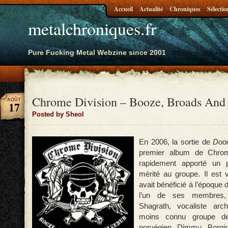
Accueil
Actualité
Chroniques
Sélectio
metalchroniques.fr
Pure Fucking Metal Webzine since 2001
Chrome Division – Booze, Broads And
AOÛT
17
Posted by Sheol
En 2006, la sortie de
Doom
premier album de Chrome
rapidement apporté un p
mérité au groupe. Il est 
avait bénéficié à l’époque
l’un de ses membres, 
Shagrath, vocaliste ar
moins connu groupe d
norvégien Dimmu Borgir.