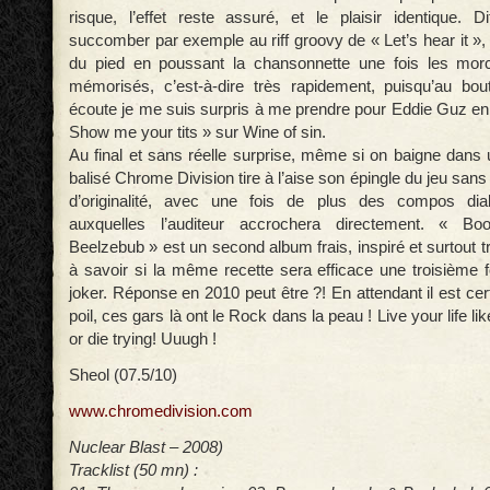
risque, l’effet reste assuré, et le plaisir identique. D
succomber par exemple au riff groovy de « Let’s hear it »,
du pied en poussant la chansonnette une fois les mo
mémorisés, c’est-à-dire très rapidement, puisqu’au bo
écoute je me suis surpris à me prendre pour Eddie Guz en y 
Show me your tits » sur Wine of sin.
Au final et sans réelle surprise, même si on baigne dans 
balisé Chrome Division tire à l’aise son épingle du jeu sans
d’originalité, avec une fois de plus des compos dia
auxquelles l’auditeur accrochera directement. « B
Beelzebub » est un second album frais, inspiré et surtout tr
à savoir si la même recette sera efficace une troisième 
joker. Réponse en 2010 peut être ?! En attendant il est ce
poil, ces gars là ont le Rock dans la peau ! Live your life like
or die trying! Uuugh !
Sheol (07.5/10)
www.chromedivision.com
Nuclear Blast – 2008)
Tracklist (50 mn) :