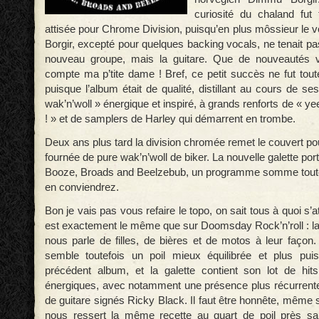
curiosité du chaland fut 
attisée pour Chrome Division, puisqu’en plus môssieur le 
Borgir, excepté pour quelques backing vocals, ne tenait p
nouveau groupe, mais la guitare. Que de nouveautés 
compte ma p’tite dame ! Bref, ce petit succès ne fut tout
puisque l’album était de qualité, distillant au cours de se
wak’n’woll » énergique et inspiré, à grands renforts de « ye
! » et de samplers de Harley qui démarrent en trombe.
Deux ans plus tard la division chromée remet le couvert po
fournée de pure wak’n’woll de biker. La nouvelle galette po
Booze, Broads and Beelzebub, un programme somme toute
en conviendrez.
Bon je vais pas vous refaire le topo, on sait tous à quoi s’
est exactement le même que sur Doomsday Rock’n’roll : l
nous parle de filles, de bières et de motos à leur façon
semble toutefois un poil mieux équilibrée et plus pui
précédent album, et la galette contient son lot de hi
énergiques, avec notamment une présence plus récurrente 
de guitare signés Ricky Black. Il faut être honnête, même
nous ressert la même recette au quart de poil près s