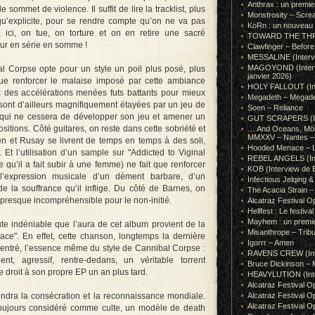
Anthrax : un premie
de sommet de violence. Il suffit de lire la tracklist, plus
Monstrosity – Scre
qu’explicite, pour se rendre compte qu’on ne va pas
KoRn : un nouveau t
, ici, on tue, on torture et on en retire une sacré
TOWARD THE THRONE
ueur en série en somme !
Clawfinger – Before 
MESSALINE (Intervie
MAGOYOND (Intervie
l Corpse opte pour un style un poil plus posé, plus
janvier 2026)
 que renforcer le malaise imposé par cette ambiance
HOLY FALLOUT (Inter
 des accélérations menées futs battants pour mieux
Megadeth – Megad
sont d’ailleurs magnifiquement étayées par un jeu de
Soen – Reliance
 qui ne cessera de développer son jeu et amener un
GUT SCRAPERS (In
tions. Côté guitares, on reste dans cette sobriété et
… And Oceans, Mörk
MMXXV – Nantes – 
n et Rusay se livrent de temps en temps à des soli,
Hooded Menace – L
. Et l’utilisation d’un sample sur "Addicted to Viginal
REBEL ANGELS (Inte
 qu’il a fait subir à une femme) ne fait que renforcer
KOB (Interview de B
 l’expression musicale d’un dément barbare, d’un
Infectious Jelqin
de la souffrance qu’il inflige. Du côté de Barnes, on
The Acacia Strain 
et presque incompréhensible pour le non-initié.
Alcatraz Festival Op
Hellfest : Le festival
Mayhem : un premie
ute indéniable que l’aura de cet album provient de la
Misanthrope – Tribut
e". En effet, cette chanson, longtemps la dernière
Igorrr – Amen
ncentré, l’essence même du style de Cannibal Corpse :
RAVENS CREW (Inte
lent, agressif, rentre-dedans, un véritable torrent
Bruce Dickinson – M
droit à son propre EP un an plus tard.
HEAVYLUTION (Interv
Alcatraz Festival O
ndra la consécration et la reconnaissance mondiale.
Alcatraz Festival O
Alcatraz Festival O
toujours considéré comme culte, un modèle de death