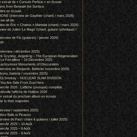
r extrait de « Cursum Perficio » en écoute
ams from Beneath the Surface
itre en écoute
 (Interview de Gauthier (chant) / mars 2026)
we all die
w de Éric « Chattos » Martelat (chant) / mars 2026)
w de Julien ‘Le Mago’ (chant, guitare rythmique) /
view de Flo (guitares) / janvier 2026)
eth
terview / décembre 2025)
 Gryning , Angstkrig – The European Regeneration
Le Ferrailleur – 14 Décembre 2025
achrymose Monuments of Obscuration
rview de Benjamin, Batterie/ novembre 2025)
runo, batterie / novembre 2025)
g & Dj Smokey – NUCLEAR SLAM DIVISION
– You Are Safe From God Here
en Air 2026 : L’affiche (presque) complète.
 dévoile l’affiche de l’édition 2026
r extrait du prochain album en écoute
e to their majesties
rview / septembre 2025)
ore Balls to Picasso
iew de Paul / chant & guitares / juillet 2025)
pen Air 2025 – 10 Août
pen Air 2025 – 9 Août
pen Air 2025 – 8 Août