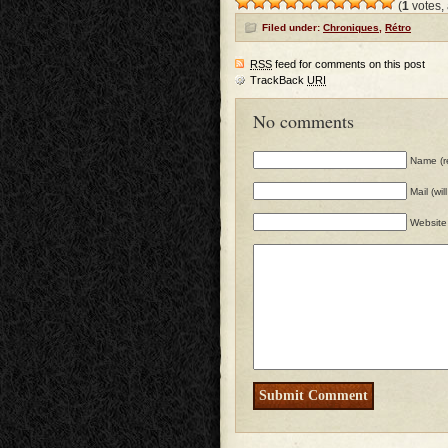
(
1
votes,
Filed under:
Chroniques
,
Rétro
RSS
feed for comments on this post
TrackBack
URI
No comments
Name (r
Mail (wi
Website