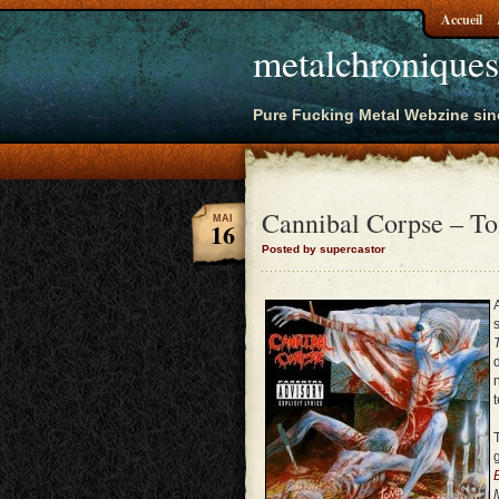
Accueil
metalchroniques
Pure Fucking Metal Webzine sin
Cannibal Corpse – To
MAI
16
Posted by supercastor
B