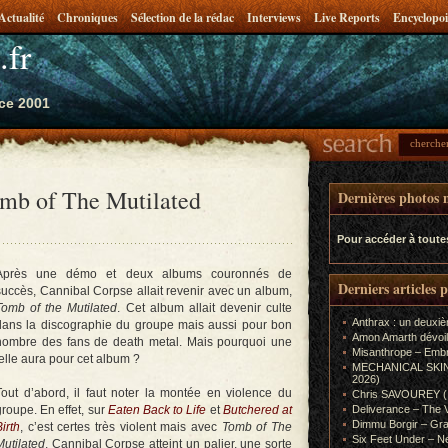
Actualité
Chroniques
Sélection de la rédac
Interviews
Live Reports
Encyclopoi
.fr
ce 2001
mb of The Mutilated
Dernières photos m
Pour accéder à toute
Après une démo et deux albums couronnés de
Derniers articles 
succès, Cannibal Corpse allait revenir avec un album,
Tomb of the Mutilated
. Cet album allait devenir culte
Anthrax : un deuxiè
dans la discographie du groupe mais aussi pour bon
Amon Amarth dévoil
nombre des fans de death metal. Mais pourquoi une
Misanthrope – Emb
telle aura pour cet album ?
MECHANICAL SKIN (In
2026)
Tout d’abord, il faut noter la montée en violence du
Chris SAVOUREY (In
groupe. En effet, sur
Eaten Back to Life
et
Butchered at
Deliverance – The 
Dimmu Borgir – Gra
irth
, c’est certes très violent mais avec
Tomb of The
Six Feet Under – Ne
Mutilated
, Cannibal Corpse atteint un palier, une sorte