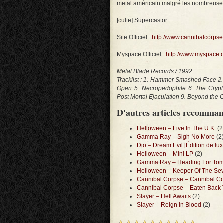
metal américain malgré les nombreuses
[culte] Supercastor
Site Officiel :
http://www.cannibalcorpse
Myspace Officiel :
http://www.myspace.
Metal Blade Records / 1992
Tracklist : 1. Hammer Smashed Face 2. 
Open 5. Necropedophile 6. The Crypti
Post Mortal Ejaculation 9. Beyond the
D'autres articles recomma
Helloween – Live In The U.K.
(2
Gamma Ray – Sigh No More
(2
Dio – Dream Evil [Édition de lu
Helloween – Mini LP
(2)
Gamma Ray – Heading For To
Helloween – Keeper Of The Sev
Cannibal Corpse – Cannibal C
Cannibal Corpse – Eaten Back T
Slayer – Hell Awaits
(2)
Slayer – Reign In Blood
(2)