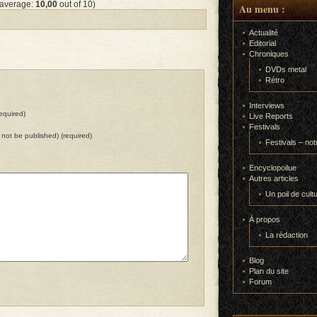
 average:
10,00
out of 10)
Au menu :
Actualité
Editorial
Chroniques
DVDs metal
Rétro
Interviews
equired)
Live Reports
Festivals
ll not be published) (required)
Festivals – not
Encyclopoilue
Autres articles
Un poil de cult
À propos
La rédaction
Blog
Plan du site
Forum