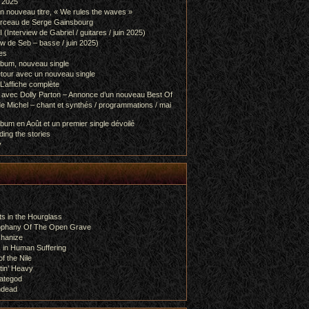
l 2025
 nouveau titre, « We rules the waves »
orceau de Serge Gainsbourg
nterview de Gabriel / guitares / juin 2025)
 de Seb – basse / juin 2025)
es
lbum, nouveau single
etour avec un nouveau single
L’affiche complète
 avec Dolly Parton – Annonce d’un nouveau Best Of
e Michel – chant et synthés / programmations / mai
bum en Août et un premier single dévoilé
ing the stories
y
s in the Hourglass
rophany Of The Open Grave
chanize
 in Human Suffering
f the Nile
tin’ Heavy
ategod
ndead