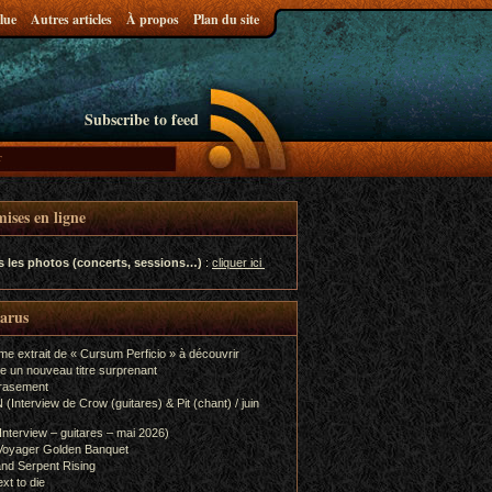
lue
Autres articles
À propos
Plan du site
Subscribe to feed
ises en ligne
s les photos (concerts, sessions…)
:
cliquer ici
parus
me extrait de « Cursum Perficio » à découvrir
e un nouveau titre surprenant
rasement
terview de Crow (guitares) & Pit (chant) / juin
terview – guitares – mai 2026)
Voyager Golden Banquet
nd Serpent Rising
xt to die