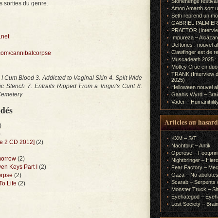
Stonehenge festiva
 sorties du genre.
Amon Amarth sort un
Seth reprend un m
GABRIEL PALMIERI (I
PRAETOR (Interview
.net
Impureza – Alcázar
Deftones : nouvel a
Clawfinger est de r
com/cannibalcorpse
Muscadeath 2025 : 
Mötley Crüe en duo
TRANK (Interview d
I Cum Blood 3. Addicted to Vaginal Skin 4. Split Wide
2025)
c Stench 7. Entrails Ripped From a Virgin's Cunt 8.
Helloween nouvel al
 Cemetery
Gaahls Wyrd – Braid
Vader – Humanihilit
ndés
Articles au hasard
)
)
KXM – S/T
xe 2 CD 2012]
(2)
Nachtblut – Antik
Operose – Footprint
morrow
(2)
Nightbringer – Hie
en Keys Part I
(2)
Fear Factory – Me
orpse
(2)
Gaza – No abolutes
Scarab – Serpents o
o Life
(2)
Monster Truck – Sit
Eyehategod – Eyeh
Lost Society – Brai