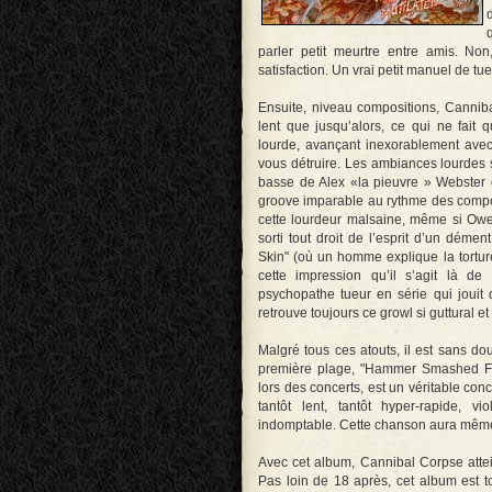
parler petit meurtre entre amis. Non
satisfaction. Un vrai petit manuel de t
Ensuite, niveau compositions, Canniba
lent que jusqu’alors, ce qui ne fait
lourde, avançant inexorablement avec
vous détruire. Les ambiances lourdes 
basse de Alex «la pieuvre » Webster
groove imparable au rythme des composi
cette lourdeur malsaine, même si Owe
sorti tout droit de l’esprit d’un dément
Skin" (où un homme explique la torture
cette impression qu’il s’agit là de
psychopathe tueur en série qui jouit 
retrouve toujours ce growl si guttural 
Malgré tous ces atouts, il est sans do
première plage, "Hammer Smashed Fac
lors des concerts, est un véritable co
tantôt lent, tantôt hyper-rapide, vio
indomptable. Cette chanson aura même 
Avec cet album, Cannibal Corpse attei
Pas loin de 18 après, cet album est 