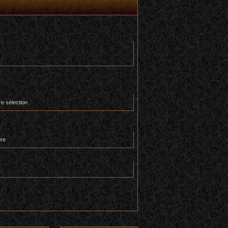
re sélection
ure